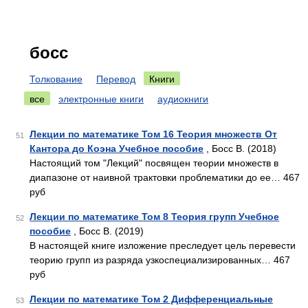
босс
Толкование
Перевод
Книги
все
электронные книги
аудиокниги
Лекции по математике Том 16 Теория множеств От
51
Кантора до Коэна Учебное пособие
, Босс В. (2018)
Настоящий том "Лекций" посвящен теории множеств в
диапазоне от наивной трактовки проблематики до ее… 467
руб
Лекции по математике Том 8 Теория групп Учебное
52
пособие
, Босс В. (2019)
В настоящей книге изложение преследует цель перевести
теорию групп из разряда узкоспециализированных… 467
руб
Лекции по математике Том 2 Дифференциальные
53