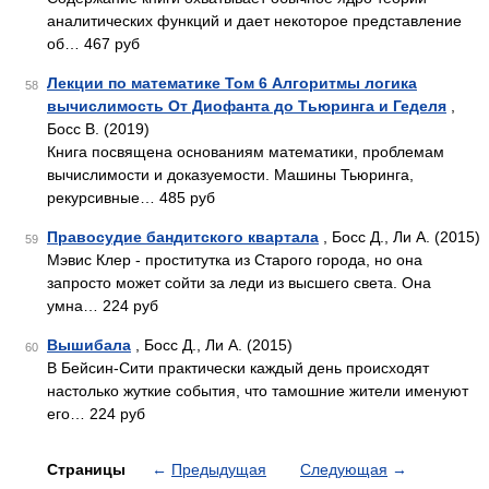
аналитических функций и дает некоторое представление
об… 467 руб
Лекции по математике Том 6 Алгоритмы логика
58
вычислимость От Диофанта до Тьюринга и Геделя
,
Босс В. (2019)
Книга посвящена основаниям математики, проблемам
вычислимости и доказуемости. Машины Тьюринга,
рекурсивные… 485 руб
Правосудие бандитского квартала
, Босс Д., Ли А. (2015)
59
Мэвис Клер - проститутка из Старого города, но она
запросто может сойти за леди из высшего света. Она
умна… 224 руб
Вышибала
, Босс Д., Ли А. (2015)
60
В Бейсин-Сити практически каждый день происходят
настолько жуткие события, что тамошние жители именуют
его… 224 руб
Страницы
←
Предыдущая
Следующая
→